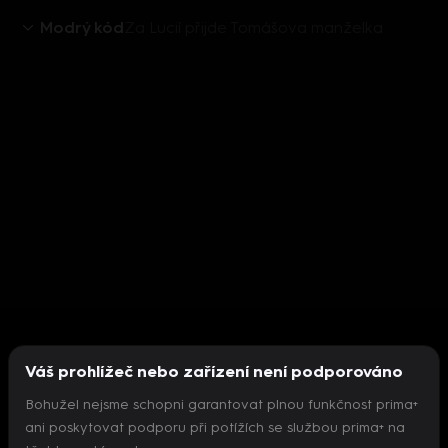
Modrý kód
Za Lucií přijde Tomášova manželka
Váš prohlížeč nebo zařízení není podporováno
Bohužel nejsme schopni garantovat plnou funkčnost prima+
ani poskytovat podporu při potížích se službou prima+ na
Nepodařilo se inicializovat přehrávač