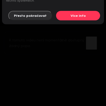
těchto systémech.
Přesto pokračovat
Více info
K tomuto videu není momentálně dostupný
žádný popis.