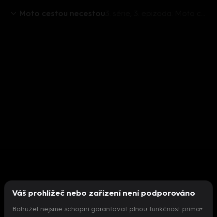
Moto cestou necestou
3. série, 3. epizoda: Moto cestou necestou (3)
Váš prohlížeč nebo zařízení není podporováno
Bohužel nejsme schopni garantovat plnou funkčnost prima+