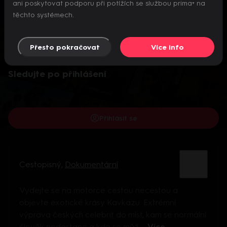
ani poskytovat podporu při potížích se službou prima+ na
těchto systémech.
Přesto pokračovat
Více info
Video je dostupné pouze pro přihlášené uživatele.
Sledujte po přihlášení
Přihlásit se
Cestopisný
,
Dokumentární
Vydejte se na motorce cestou necestou a
objevte exotické krásy Kavkazu. Extrémní
výprava českých celebrit do míst, kam se normální
člověk nedostane a kde se můž ...
Více