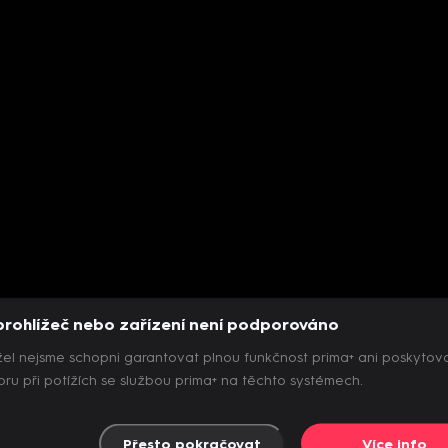
prohlížeč nebo zařízení není podporováno
el nejsme schopni garantovat plnou funkčnost prima+ ani poskytov
ru při potížích se službou prima+ na těchto systémech.
Přesto pokračovat
Více info