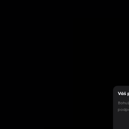
Váš 
Bohuž
podpo