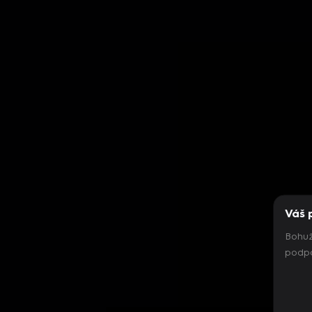
Váš 
Bohuž
podpo