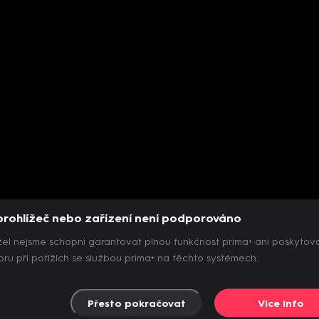
prohlížeč nebo zařízení není podporováno
el nejsme schopni garantovat plnou funkčnost prima+ ani poskytov
ru při potížích se službou prima+ na těchto systémech.
Přesto pokračovat
Více info