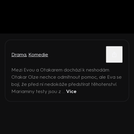
Drama
,
Komedie
Mezi Evou a Otakarem dochází k neshodám.
Otakar Olze nechce odmítnout pomoc, ale Eva se
bojí, že před ní nedokáže předstírat těhotenství.
Mariaminy testy jsou z ...
Více