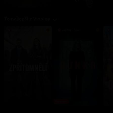
To nejlepší z Viaplay
Novinka