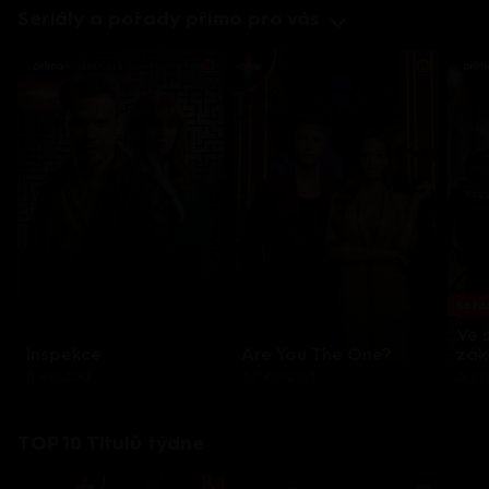
Seriály a pořady přímo pro vás
Každo
Ve 
Inspekce
Are You The One?
zák
8 epizod
32 epizod
3 e
TOP 10 Titulů týdne