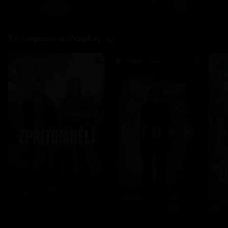
To nejlepší z Viaplay