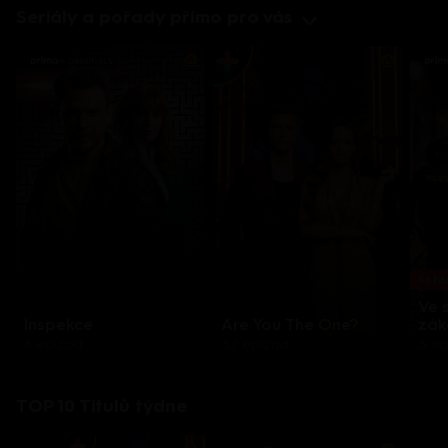
Seriály a pořady přímo pro vás
Každo
Ve 
Inspekce
Are You The One?
zák
8 epizod
32 epizod
3 e
TOP 10 Titulů týdne