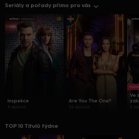
Seriály a pořady přímo pro vás
Každo
Ve 
Inspekce
Are You The One?
zák
8 epizod
32 epizod
3 e
TOP 10 Titulů týdne