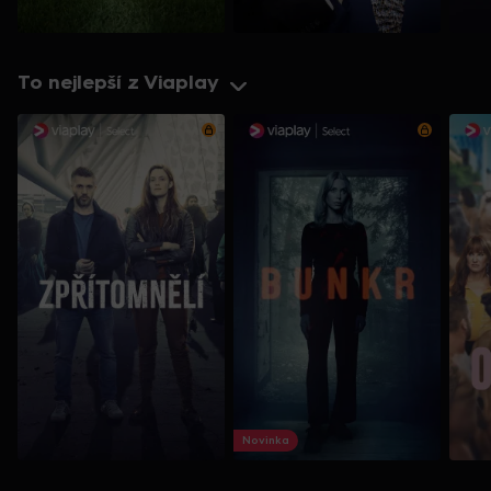
To nejlepší z Viaplay
Novinka