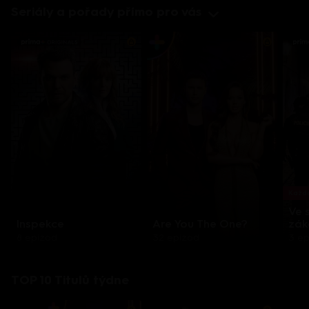
Seriály a pořady přímo pro vás
Každo
Ve 
Inspekce
Are You The One?
zák
8 epizod
32 epizod
3 e
TOP 10 Titulů týdne