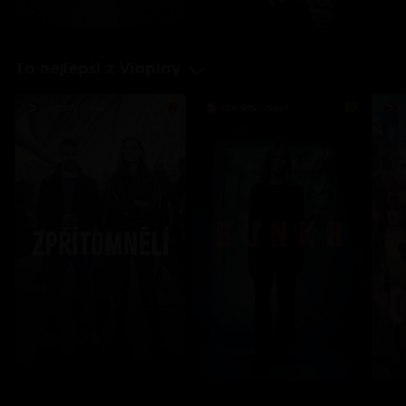
To nejlepší z Viaplay