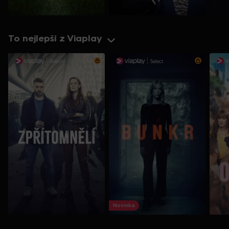
To nejlepší z Viaplay
Novinka