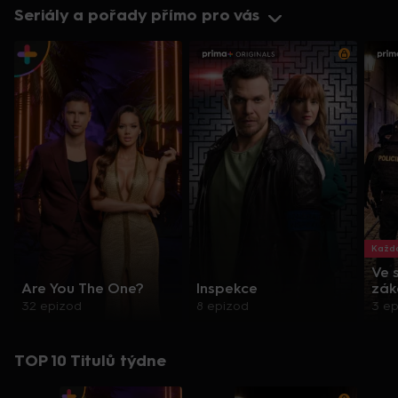
Seriály a pořady přímo pro vás
Každo
Ve 
Are You The One?
Inspekce
zák
32 epizod
8 epizod
3 e
TOP 10 Titulů týdne