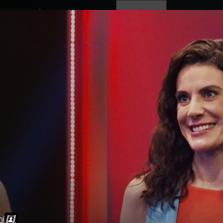
ovinky
Živě
TV program
Operátoři
ní