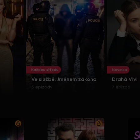
Každou středu
Novinka
Ve službě: Jménem zákona
Drahá Vivi
3 epizody
7 epizod