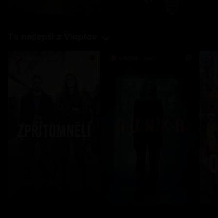
To nejlepší z Viaplay