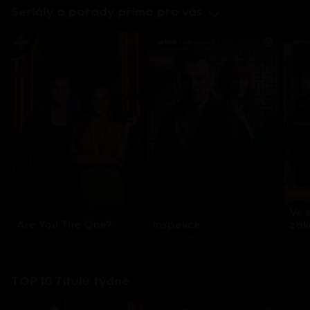
Seriály a pořady přímo pro vás
Každo
Ve 
Are You The One?
Inspekce
zák
32 epizod
8 epizod
3 e
TOP 10 Titulů týdne