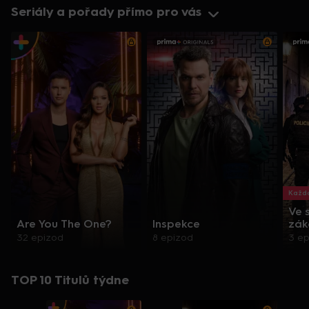
Seriály a pořady přímo pro vás
Každo
Ve 
Are You The One?
Inspekce
zák
32 epizod
8 epizod
3 e
TOP 10 Titulů týdne