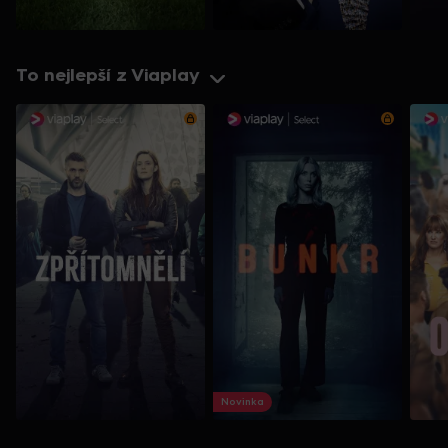
To nejlepší z Viaplay
Novinka