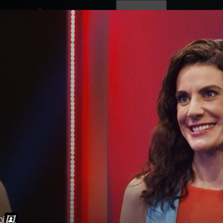
ovinky
Živě
TV program
Operátoři
ní