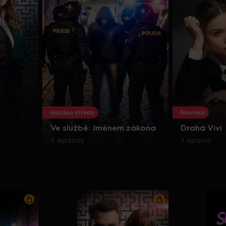
Každou středu
Novinka
Ve službě: Jménem zákona
Drahá Vivi
3 epizody
7 epizod