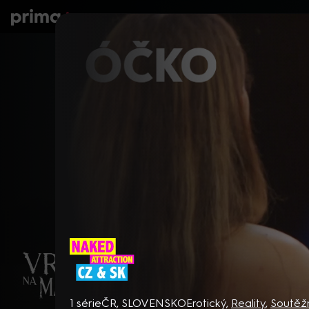
prima+
Seriály
Filmy
Děti
Zprávy
N
Naked Attraction CZ & SK
1 série
ČR, SLOVENSKO
Erotický
,
Reality
,
Soutěž