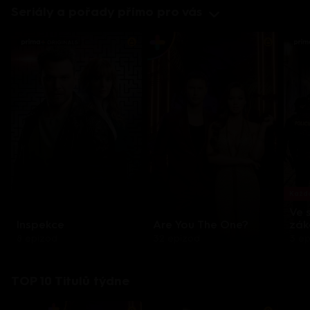
Seriály a pořady přímo pro vás
Každo
Ve 
Inspekce
Are You The One?
zák
8 epizod
32 epizod
3 e
TOP 10 Titulů týdne