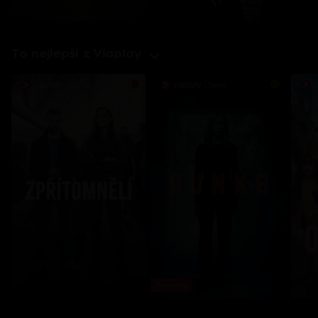
To nejlepší z Viaplay
Novinka