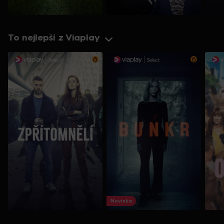
To nejlepší z Viaplay
Novinka