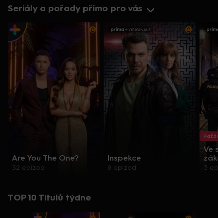
Seriály a pořady přímo pro vás
Každo
Ve 
Are You The One?
Inspekce
zák
32 epizod
8 epizod
3 e
TOP 10 Titulů týdne