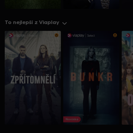
To nejlepší z Viaplay
Novinka