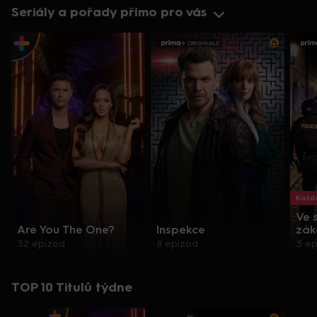
Seriály a pořady přímo pro vás
Každo
Ve 
Are You The One?
Inspekce
zák
32 epizod
8 epizod
3 e
TOP 10 Titulů týdne