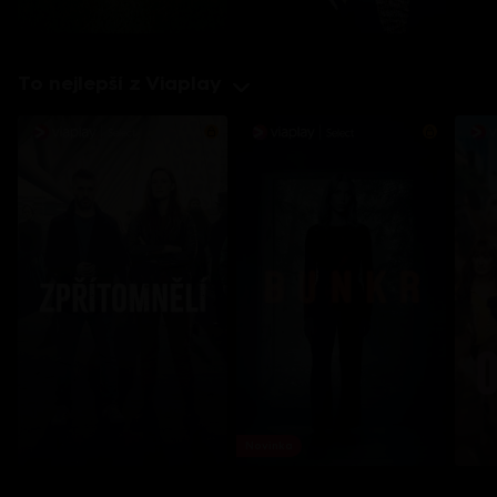
To nejlepší z Viaplay
Novinka