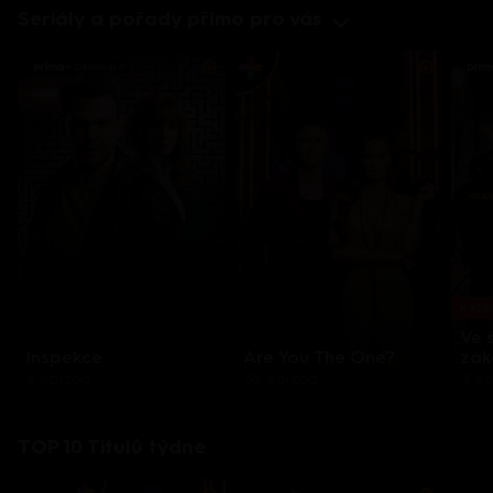
Seriály a pořady přímo pro vás
Každo
Ve 
Inspekce
Are You The One?
zák
8 epizod
32 epizod
3 e
TOP 10 Titulů týdne