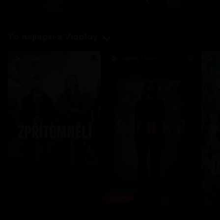
To nejlepší z Viaplay
Novinka