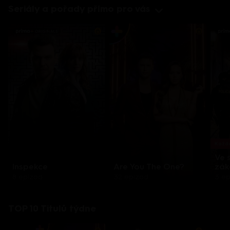
Seriály a pořady přímo pro vás
Každo
Ve 
Inspekce
Are You The One?
zák
8 epizod
32 epizod
3 e
TOP 10 Titulů týdne