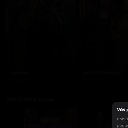
Inspekce
Are You The One?
8 epizod
32 epizod
TOP 10 Titulů týdne
Váš 
Bohuž
podpo