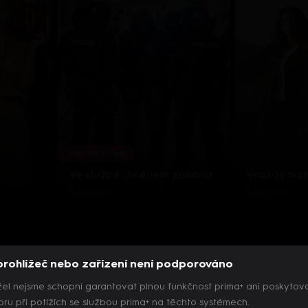
Každou středu
Ve službě: Jménem zákona
Vraždy na
3 epizody
8 epizod
prohlížeč nebo zařízení není podporováno
el nejsme schopni garantovat plnou funkčnost prima+ ani poskytov
ru při potížích se službou prima+ na těchto systémech.