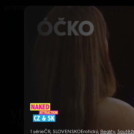
prima+
Seriály
Filmy
Děti
Zprávy
N
Naked Attraction CZ & SK
1 série
ČR, SLOVENSKO
Erotický
,
Reality
,
Soutěž