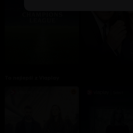
To nejlepší z Viaplay