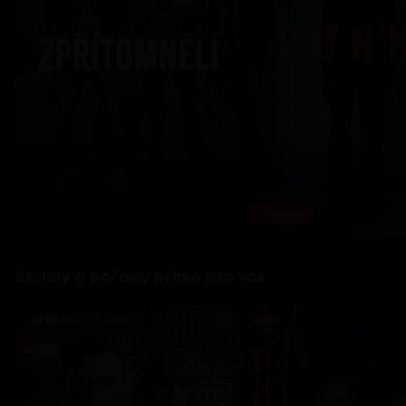
Novinka
Seriály a pořady přímo pro vás