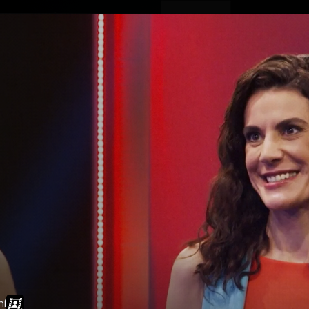
ovinky
Živě
TV program
Operátoři
ní