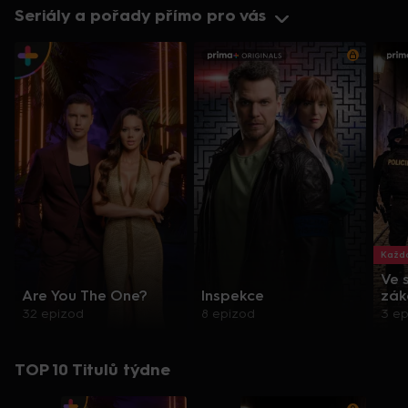
Seriály a pořady přímo pro vás
Každo
Ve 
Are You The One?
Inspekce
zák
32 epizod
8 epizod
3 e
TOP 10 Titulů týdne