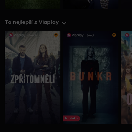
To nejlepší z Viaplay
Novinka