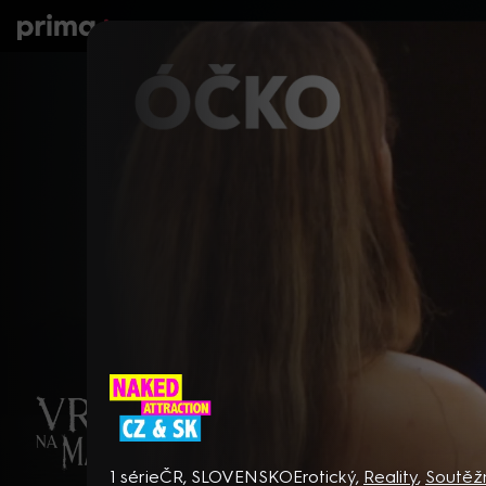
prima+
Seriály
Filmy
Děti
Zprávy
N
Naked Attraction CZ & SK
1 série
ČR, SLOVENSKO
Erotický
,
Reality
,
Soutěž