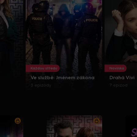
Každou středu
Novinka
Ve službě: Jménem zákona
Drahá Vivi
3 epizody
7 epizod