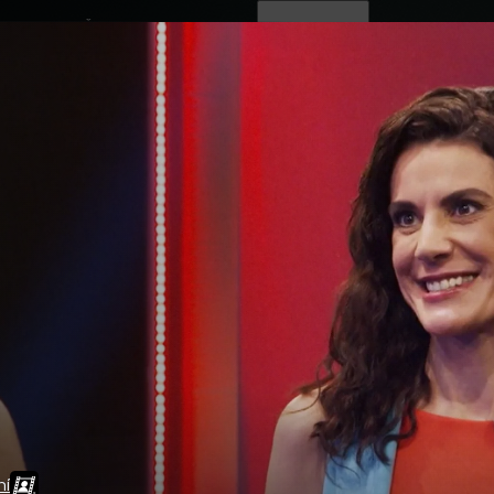
ovinky
Živě
TV program
Operátoři
ní