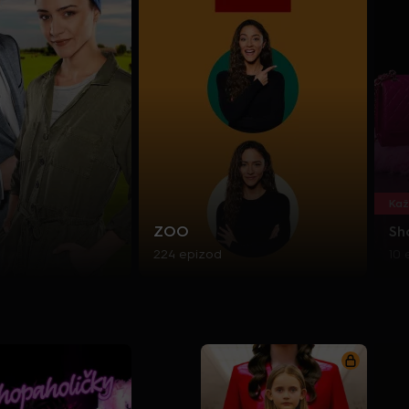
Kaž
ZOO
Sh
224 epizod
10 