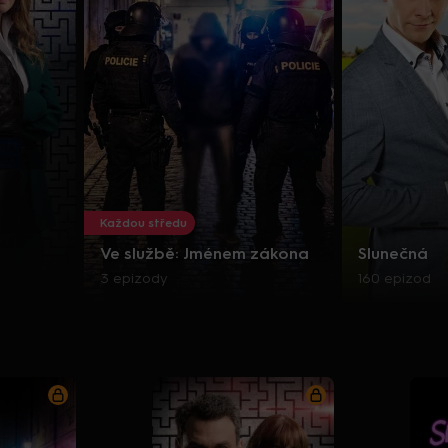
Každou středu
Ve službě: Jménem zákona
Slunečná
3 epizody
160 epizod