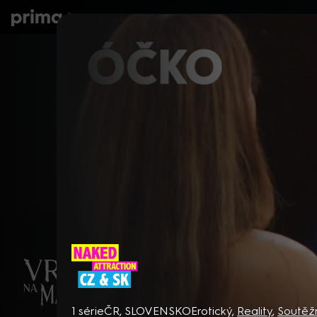
prima+
Seriály
Filmy
Děti
Zprávy
N
Naked Attraction CZ & SK
1 série
ČR, SLOVENSKO
Erotický
,
Reality
,
Soutěž