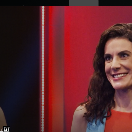
ovinky
Živě
TV program
Operátoři
ní