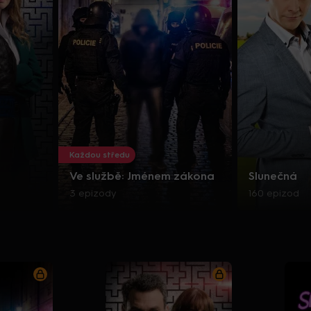
Každou středu
Ve službě: Jménem zákona
Slunečná
3 epizody
160 epizod