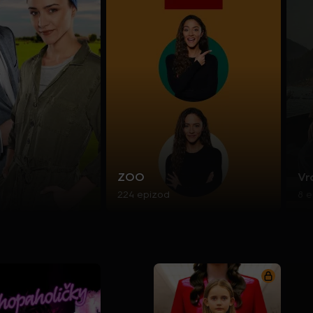
ZOO
Vr
224 epizod
8 