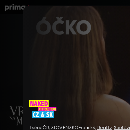
prima+
Seriály
Filmy
Děti
Zprávy
N
Naked Attraction CZ & SK
1 série
ČR, SLOVENSKO
Erotický
,
Reality
,
Soutěž