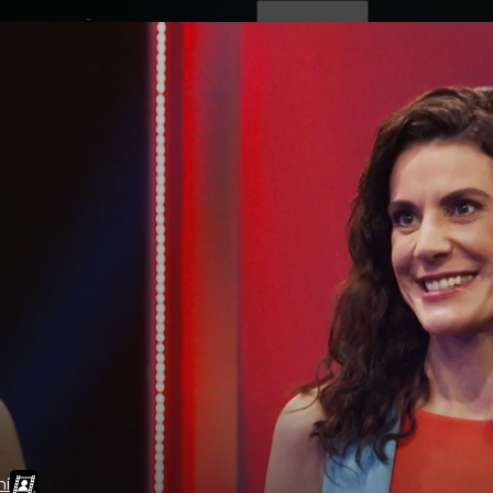
ovinky
Živě
TV program
Operátoři
ní