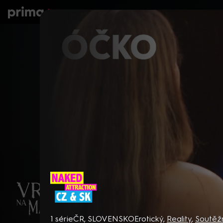
prima+
Seriály
Filmy
Děti
Zprávy
N
Naked Attraction CZ & SK
1 série
ČR, SLOVENSKO
Erotický
,
Reality
,
Soutěž