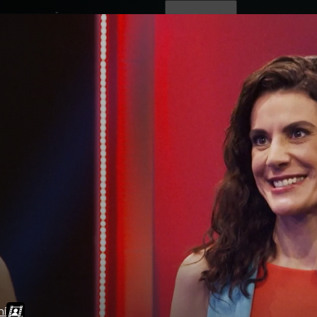
ovinky
Živě
TV program
Operátoři
ní