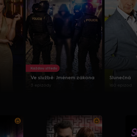
Každou středu
Ve službě: Jménem zákona
Slunečná
3 epizody
160 epizod