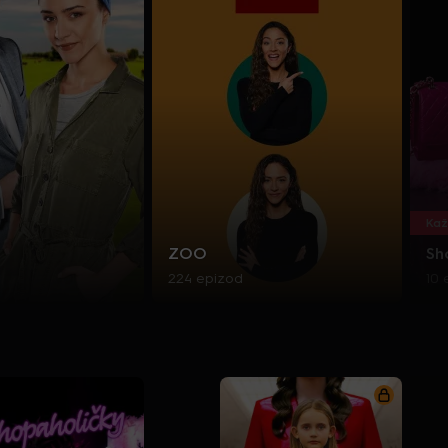
Kaž
ZOO
Sh
224 epizod
10 