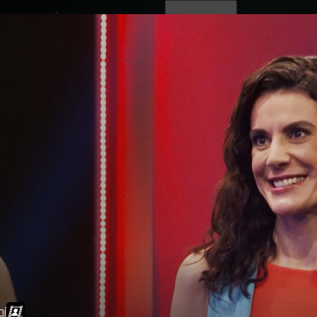
ovinky
Živě
TV program
Operátoři
ní