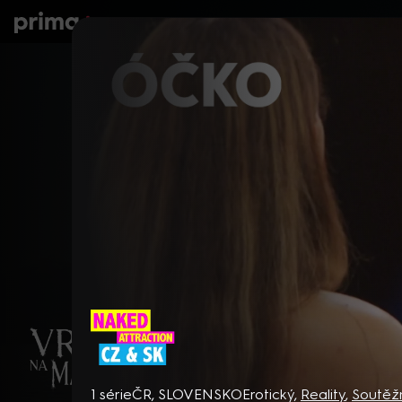
prima+
Seriály
Filmy
Děti
Zprávy
N
Naked Attraction CZ & SK
1 série
ČR, SLOVENSKO
Erotický
,
Reality
,
Soutěž