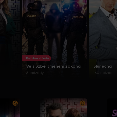
Každou středu
Ve službě: Jménem zákona
Slunečná
3 epizody
160 epizod