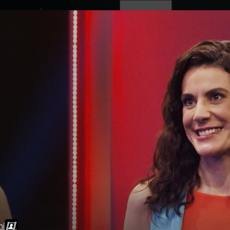
ovinky
Živě
TV program
Operátoři
ní