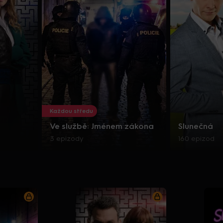
Každou středu
Ve službě: Jménem zákona
Slunečná
3 epizody
160 epizod