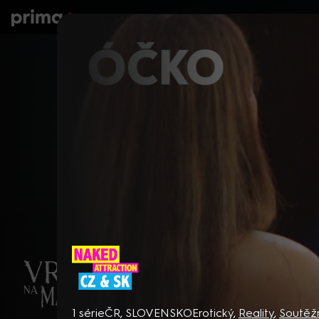
prima+
Seriály
Filmy
Děti
Zprávy
N
Naked Attraction CZ & SK
1 série
ČR, SLOVENSKO
Erotický
,
Reality
,
Soutěž