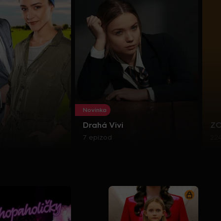
Novinka
Drahá Vivi
Z
7 epizod
22