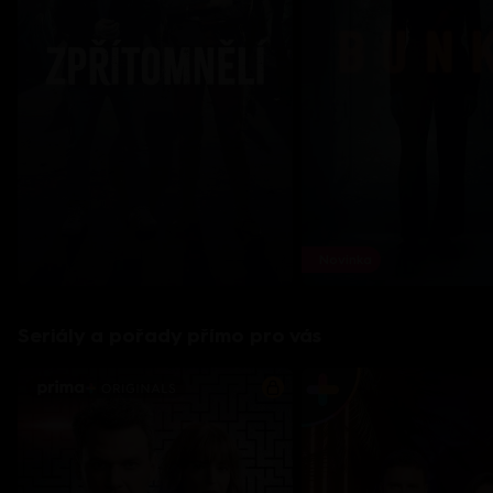
Novinka
Seriály a pořady přímo pro vás