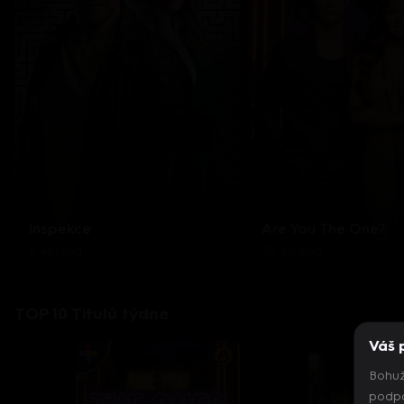
Inspekce
Are You The One?
8 epizod
32 epizod
TOP 10 Titulů týdne
Váš 
Bohuž
podpo