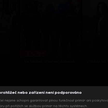
Každou středu
Ve službě: Jménem zákona
Vraždy na
3 epizody
8 epizod
prohlížeč nebo zařízení není podporováno
el nejsme schopni garantovat plnou funkčnost prima+ ani poskytov
ru při potížích se službou prima+ na těchto systémech.