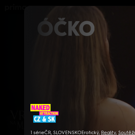
prima+
Seriály
Filmy
Děti
Zprávy
N
Naked Attraction CZ & SK
1 série
ČR, SLOVENSKO
Erotický
,
Reality
,
Soutěž