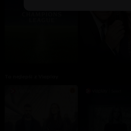
To nejlepší z Viaplay