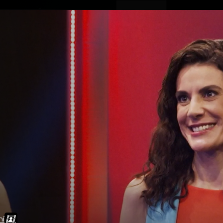
ovinky
Živě
TV program
Operátoři
ní