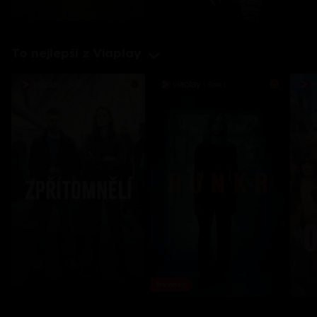
To nejlepší z Viaplay
Novinka