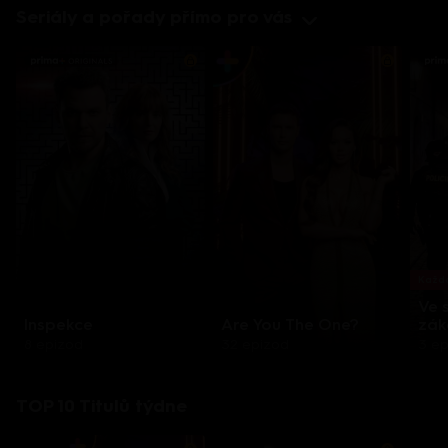
Seriály a pořady přímo pro vás
Každo
Ve 
Inspekce
Are You The One?
zák
8 epizod
32 epizod
3 e
TOP 10 Titulů týdne