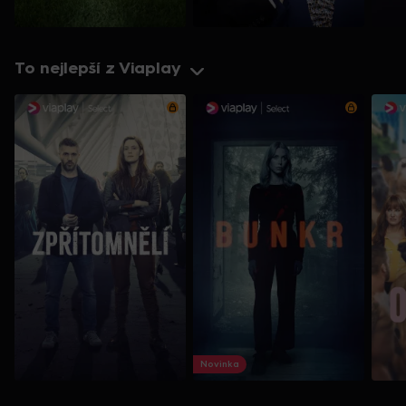
To nejlepší z Viaplay
Novinka