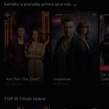
Seriály a pořady přímo pro vás
Každo
Ve 
Are You The One?
Inspekce
zák
32 epizod
8 epizod
3 e
TOP 10 Titulů týdne