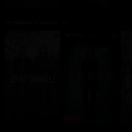
To nejlepší z Viaplay
Novinka