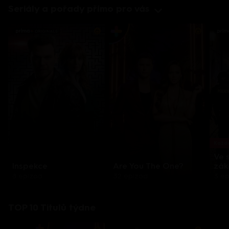
Seriály a pořady přímo pro vás
Každo
Ve 
Inspekce
Are You The One?
zák
8 epizod
32 epizod
3 e
TOP 10 Titulů týdne