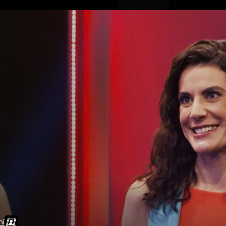
ovinky
Živě
TV program
Operátoři
ní