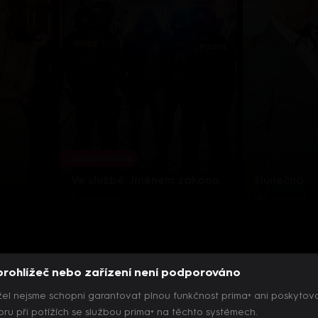
Každou středu
Ve službě: Jménem zákona
Slunečná
3 epizody
160 epizod
prohlížeč nebo zařízení není podporováno
el nejsme schopni garantovat plnou funkčnost prima+ ani poskytov
ru při potížích se službou prima+ na těchto systémech.