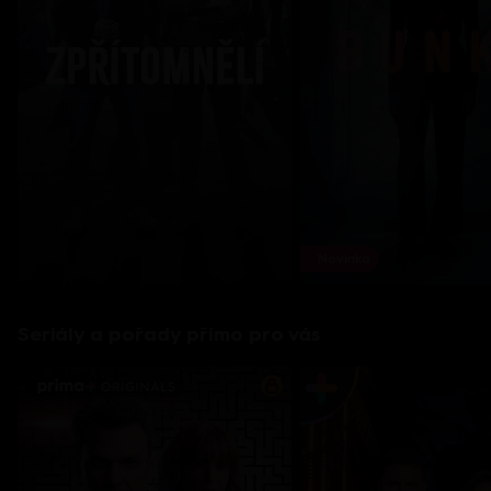
Novinka
Seriály a pořady přímo pro vás