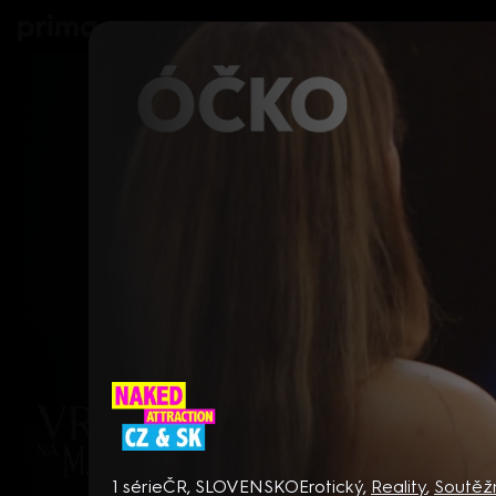
prima+
Seriály
Filmy
Děti
Zprávy
N
Naked Attraction CZ & SK
1 série
ČR, SLOVENSKO
Erotický
,
Reality
,
Soutěž