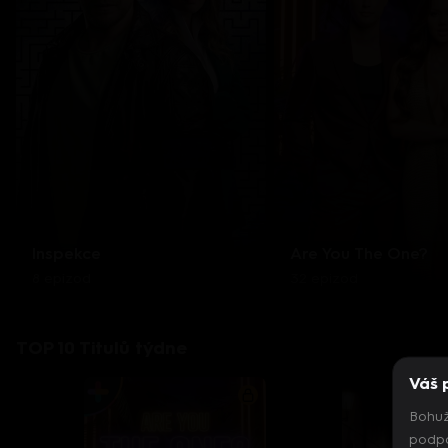
Inspekce
Are You The One?
8 epizod
32 epizod
TOP 10 Titulů týdne
Váš 
Bohuž
podpo