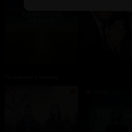
To nejlepší z Viaplay