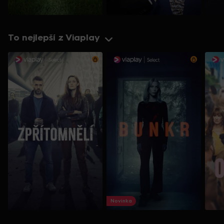
To nejlepší z Viaplay
Novinka