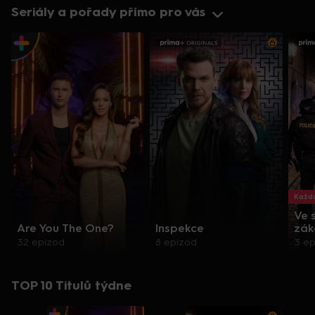
Seriály a pořady přímo pro vás
Každo
Ve 
Are You The One?
Inspekce
zák
32 epizod
8 epizod
3 e
TOP 10 Titulů týdne