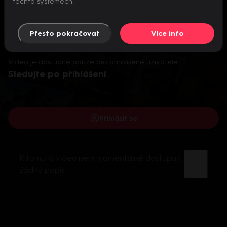
těchto systémech.
Přesto pokračovat
Více info
Video je dostupné pouze pro přihlášené uživatele.
Sledujte po přihlášení
Přihlásit se
K tomuto videu není momentálně dostupný
žádný popis.