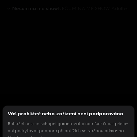
Nečum na mě show
NEČUM NA MĚ SHOW: Adolfeen nebude mít další narozeniny
Váš prohlížeč nebo zařízení není podporováno
Bohužel nejsme schopni garantovat plnou funkčnost prima+
ani poskytovat podporu při potížích se službou prima+ na