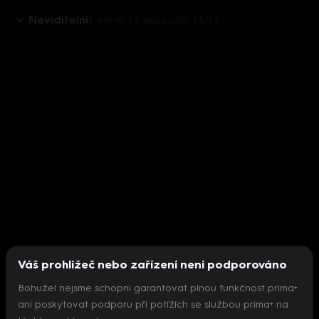
Neviditelní
1. série, 13. epizoda: 13/13
Váš prohlížeč nebo zařízení není podporováno
Bohužel nejsme schopni garantovat plnou funkčnost prima+
ani poskytovat podporu při potížích se službou prima+ na
Nepodařilo se inicializovat přehrávač