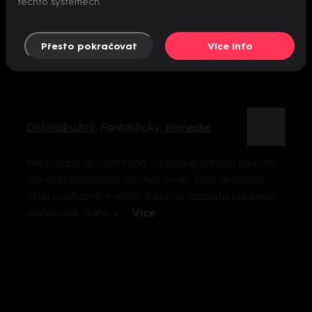
těchto systémech.
Přesto pokračovat
Více info
Dobrodružný
,
Fantastický
,
Komedie
Mezi námi žijí vodní lidé. Vypadají a mluví jako my,
ale mají schopnost dýchat vodu. Gen akvagen
však postupně vymírá. Když se lobbista Laušman
nečekaně stane v ...
Více