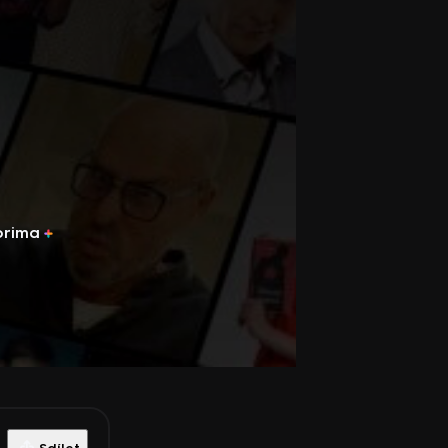
prima