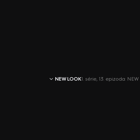
NEW LOOK
1. série, 13. epizoda: NEW