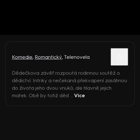
Komedie
,
Romantický
,
Telenovela
Dědečkova závěť rozpoutá rodinnou soutěž o
dědictví. Intriky a nečekaná překvapení zasáhnou
do života jeho dvou vnuků, ale hlavně jejich
matek. Obě by totiž děd ...
Více