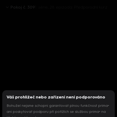
Pokoj č. 309
1. série, 28. epizoda: Předporodní kurz
Váš prohlížeč nebo zařízení není podporováno
Bohužel nejsme schopni garantovat plnou funkčnost prima+
ani poskytovat podporu při potížích se službou prima+ na
Nepodařilo se inicializovat přehrávač