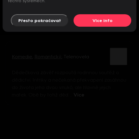
těchto systémech.
Přesto pokračovat
Více info
Komedie
,
Romantický
,
Telenovela
Dědečkova závěť rozpoutá rodinnou soutěž o
dědictví. Intriky a nečekaná překvapení zasáhnou
do života jeho dvou vnuků, ale hlavně jejich
matek. Obě by totiž děd ...
Více