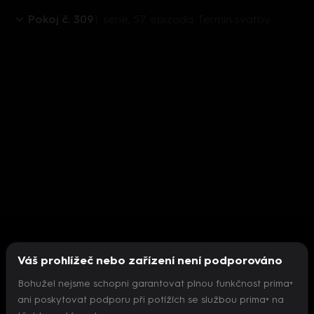
Pokoj č. 309
1. série, 57. epizoda: Termín svatby
Váš prohlížeč nebo zařízení není podporováno
Bohužel nejsme schopni garantovat plnou funkčnost prima+
ani poskytovat podporu při potížích se službou prima+ na
Nepodařilo se inicializovat přehrávač