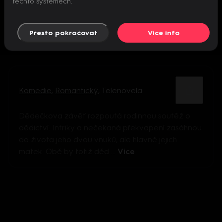
těchto systémech.
Přesto pokračovat
Více info
Komedie
,
Romantický
,
Telenovela
Dědečkova závěť rozpoutá rodinnou soutěž o
dědictví. Intriky a nečekaná překvapení zasáhnou
do života jeho dvou vnuků, ale hlavně jejich
matek. Obě by totiž děd ...
Více