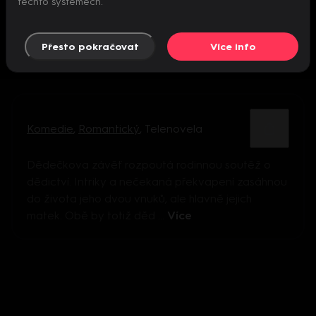
těchto systémech.
Přesto pokračovat
Více info
Komedie
,
Romantický
,
Telenovela
Dědečkova závěť rozpoutá rodinnou soutěž o
dědictví. Intriky a nečekaná překvapení zasáhnou
do života jeho dvou vnuků, ale hlavně jejich
matek. Obě by totiž děd ...
Více