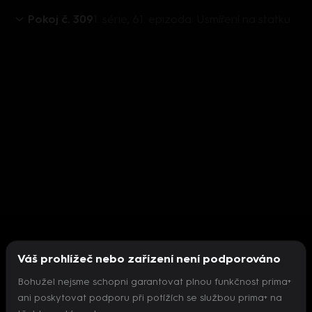
Pokoj č. 309
1. série, 61. epizoda: Usmíření na statku
Váš prohlížeč nebo zařízení není podporováno
Bohužel nejsme schopni garantovat plnou funkčnost prima+
ani poskytovat podporu při potížích se službou prima+ na
Nepodařilo se inicializovat přehrávač