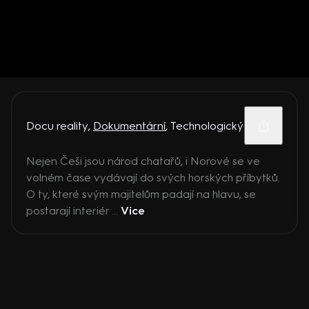
Docu reality
,
Dokumentární
,
Technologický
Nejen Češi jsou národ chatařů, i Norové se ve
volném čase vydávají do svých horských příbytků.
O ty, které svým majitelům padají na hlavu, se
postarají interiér ...
Více