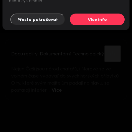
těchto systémech.
Přesto pokračovat
Více info
Docu reality
,
Dokumentární
,
Technologický
Nejen Češi jsou národ chatařů, i Norové se ve
volném čase vydávají do svých horských příbytků.
O ty, které svým majitelům padají na hlavu, se
postarají interiér ...
Více