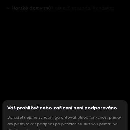
Norské domy snů
9. série, 6. epizoda: Trøndelag
Váš prohlížeč nebo zařízení není podporováno
Bohužel nejsme schopni garantovat plnou funkčnost prima+
ani poskytovat podporu při potížích se službou prima+ na
Nepodařilo se inicializovat přehrávač