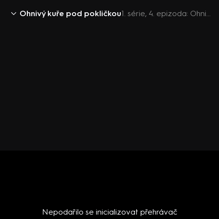
Ohnivý kuře pod pokličkou
1. série, 4. epizoda: Ohnivý kuře pod pokličkou (4)
Nepodařilo se inicializovat přehrávač