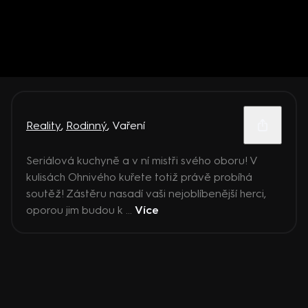
Reality
,
Rodinný
,
Vaření
Seriálová kuchyně a v ní mistři svého oboru! V
kulisách Ohnivého kuřete totiž právě probíhá
soutěž! Zástěru nasadí vaši nejoblíbenější herci,
oporou jim budou k ...
Více