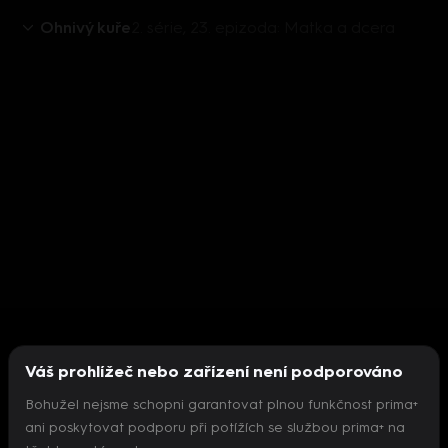
Ohnivý kuře
2. série, 23. epizoda: Matka a dcera
Váš prohlížeč nebo zařízení není podporováno
Bohužel nejsme schopni garantovat plnou funkčnost prima+
ani poskytovat podporu při potížích se službou prima+ na
Nepodařilo se inicializovat přehrávač