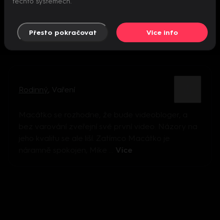
těchto systémech.
Přesto pokračovat
Více info
Rodinný
,
Vaření
Macátko se rozhodne, že bude videobloger, a
bez varování zveřejní své první video. Názory na
jeho kvalitu se ale liší. Zatímco Macátko je
náramně spokojen, Mike ...
Více