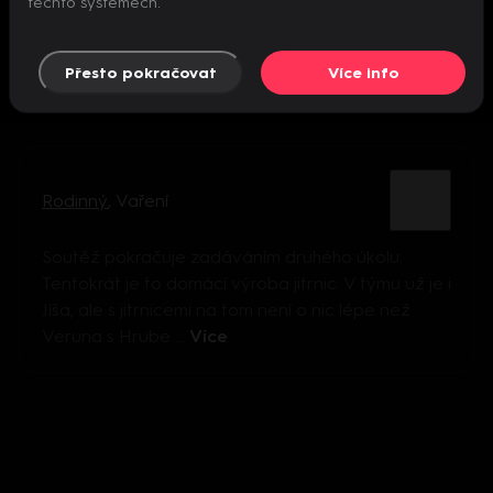
těchto systémech.
Přesto pokračovat
Více info
Rodinný
,
Vaření
Soutěž pokračuje zadáváním druhého úkolu.
Tentokrát je to domácí výroba jitrnic. V týmu už je i
Jíša, ale s jitrnicemi na tom není o nic lépe než
Veruna s Hrube ...
Více