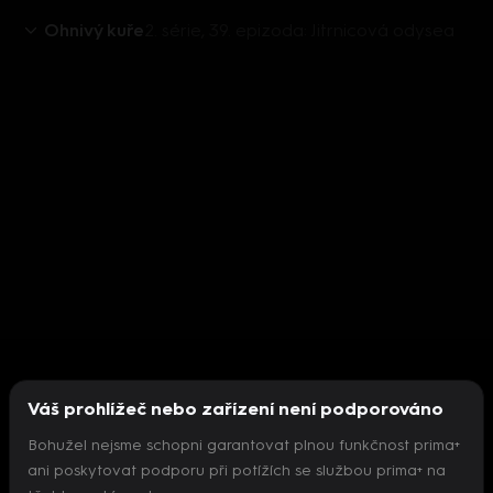
Ohnivý kuře
2. série, 39. epizoda: Jitrnicová odysea
Váš prohlížeč nebo zařízení není podporováno
Bohužel nejsme schopni garantovat plnou funkčnost prima+
ani poskytovat podporu při potížích se službou prima+ na
Nepodařilo se inicializovat přehrávač