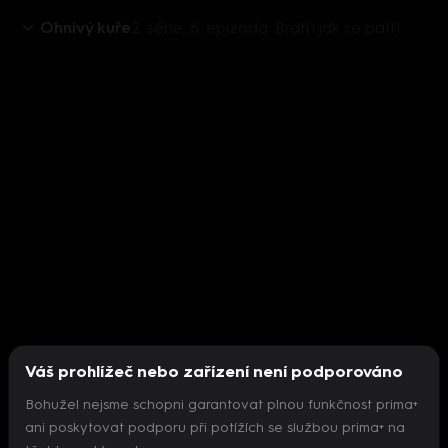
Ohnivý kuře
2. série, 6. epizoda: Bratři jak se patří
Váš prohlížeč nebo zařízení není podporováno
Bohužel nejsme schopni garantovat plnou funkčnost prima+
ani poskytovat podporu při potížích se službou prima+ na
Nepodařilo se inicializovat přehrávač