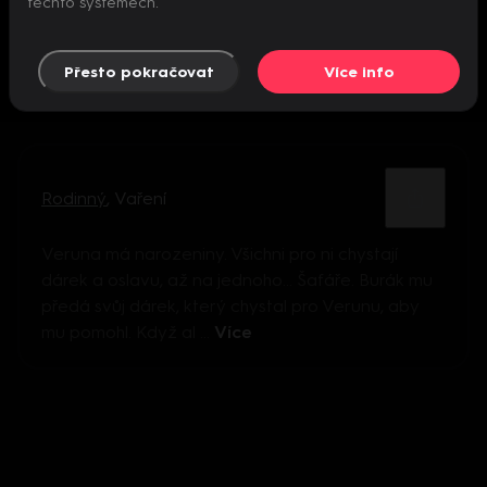
těchto systémech.
Přesto pokračovat
Více info
Rodinný
,
Vaření
Veruna má narozeniny. Všichni pro ni chystají
dárek a oslavu, až na jednoho… Šafáře. Burák mu
předá svůj dárek, který chystal pro Verunu, aby
mu pomohl. Když al ...
Více