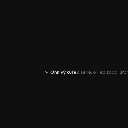
Ohnivý kuře
2. série, 61. epizoda: Br