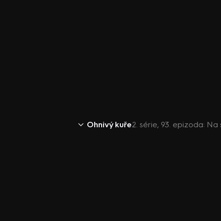
Ohnivý kuře
2. série, 93. epizoda: N