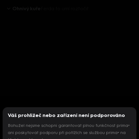
Ohnivý kuře
Ferda to umí roztočit
Váš prohlížeč nebo zařízení není podporováno
Bohužel nejsme schopni garantovat plnou funkčnost prima+
ani poskytovat podporu při potížích se službou prima+ na
Nepodařilo se inicializovat přehrávač