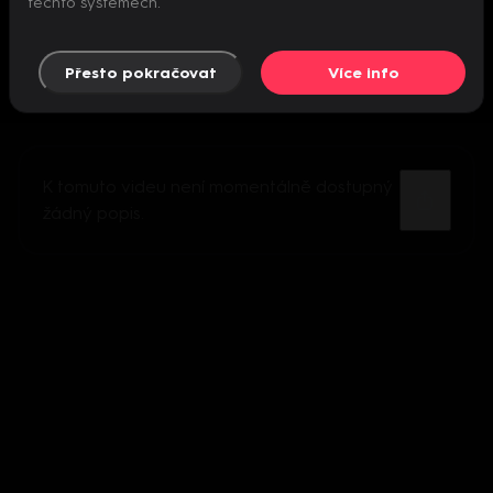
těchto systémech.
Přesto pokračovat
Více info
K tomuto videu není momentálně dostupný
žádný popis.