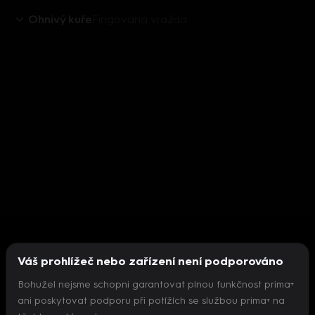
Ohnivý kuře
Fingovaná vražda
Váš prohlížeč nebo zařízení není podporováno
Bohužel nejsme schopni garantovat plnou funkčnost prima+
ani poskytovat podporu při potížích se službou prima+ na
Nepodařilo se inicializovat přehrávač