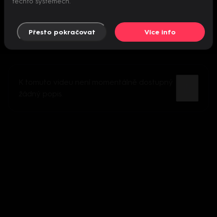
těchto systémech.
Přesto pokračovat
Více info
K tomuto videu není momentálně dostupný
žádný popis.